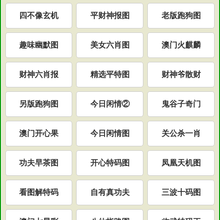
四不像玄机
平财神报图
老版跑狗图
趣味幽默图
美女六肖图
澳门火麒麟
财神六肖报
精选平特图
财神爷散财
另版跑狗图
今日闲情②
鬼谷子奇门
澳门开心果
今日闲情图
关公杀一肖
功夫早茶图
开心特码图
凤凰天机图
看图解特码
自有真功夫
三波十码图