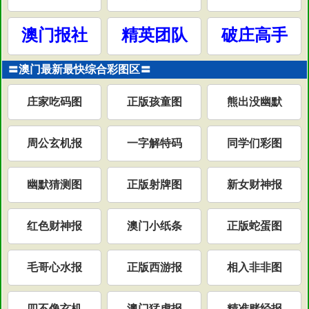
澳门报社
精英团队
破庄高手
〓澳门最新最快综合彩图区〓
庄家吃码图
正版孩童图
熊出没幽默
周公玄机报
一字解特码
同学们彩图
幽默猜测图
正版射牌图
新女财神报
红色财神报
澳门小纸条
正版蛇蛋图
毛哥心水报
正版西游报
相入非非图
四不像玄机
澳门猛虎报
精准赌经报