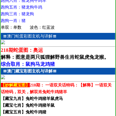
跑狗六肖：猪龙狗牛鸡羊
跑狗五肖：猪龙狗牛鸡
跑狗三肖：猪龙狗
跑狗一肖：猪
单双：单数 波色：红蓝波
〓澳门蛇蛋彩图玄机与详解〓
218期蛇蛋图：奥运
解释：图意是两只狐狸解野兽生肖蛇鼠虎兔龙猴。
综合取肖：鼠狗马龙鸡猪
〓澳门藏宝彩图玄机与详解〓
【妙解藏宝图】
218期： 一语双关话特码：【解释】一语双关
话特码，双关，解双肖兔蛇牛鸡猪羊
【藏宝九肖】兔蛇牛鸡猪羊鼠虎马
【藏宝七肖】兔蛇牛鸡猪羊鼠
【藏宝五肖】兔蛇牛鸡猪