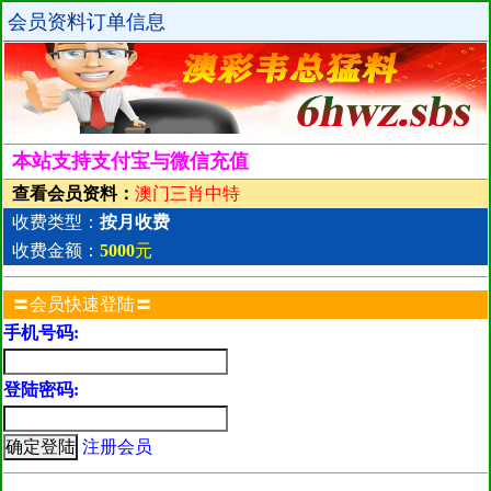
会员资料订单信息
本站支持支付宝与微信充值
查看会员资料：
澳门三肖中特
收费类型：
按月收费
收费金额：
5000
元
〓会员快速登陆〓
手机号码:
登陆密码:
注册会员