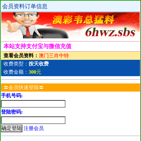
会员资料订单信息
本站支持支付宝与微信充值
查看会员资料：
澳门三肖中特
收费类型：
按天收费
收费金额：
300
元
〓会员快速登陆〓
手机号码:
登陆密码:
注册会员